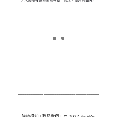
／未經授權請勿隨意轉載．修改．使用商品照／
______________________________________
購物須知
|
聯繫我們
|
©
2022 Pei+Pei