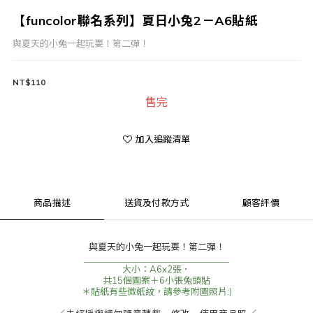
【funcolor聯名系列】夏日小兔2－A6貼紙
與夏天的小兔一起玩耍！第二彈！
NT$110
售完
加入追蹤清單
商品描述
送貨及付款方式
顧客評價
與夏天的小兔一起玩耍！第二彈！
＿＿＿＿＿＿＿＿＿＿＿＿＿＿＿＿
大小：A6x2張．
共15個圖案＋6小張兔頭貼
＊貼紙有些微紙紋，請參考附圖照片:)