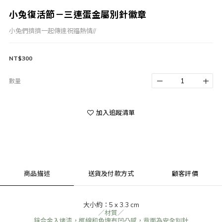
小兔復活節－三連蛋金屬別針徽章
小兔們擠擠一起傳達祝福熱情//
NT$300
數量
加入追蹤清單
商品描述
送貨及付款方式
顧客評價
大小約：5 x 3.3 cm
／材質／
鋅合金入烤漆，框線和色塊有凹凸感，背面為安全別針