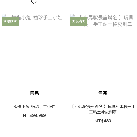
★限購★
★限購★
售完
售完
拇指小兔-袖珍手工小娃
【 小馬駅長室聯名 】玩具列車長－手
工黏土橡皮刻章
NT$99,999
NT$480