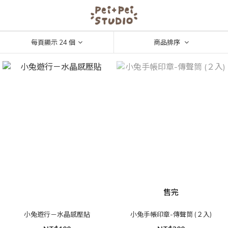
每頁顯示 24 個
商品排序
售完
小兔遊行－水晶感壓貼
小兔手帳印章-傳聲筒 (２入)