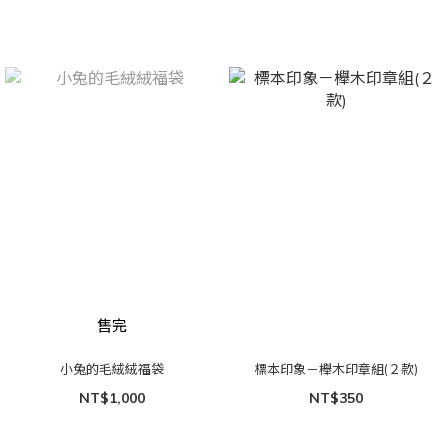
售完
小兔的毛絨絨福袋
標本印象－櫸木印章組(２款)
NT$1,000
NT$350