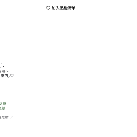
加入追蹤清單
，
人，
品項～
東西◞♡
）
離型紙
型紙
商品照／