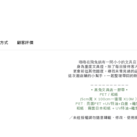
方式
顧客評價
嚕嚕在飛兔鎮有一間小小的文具店
身為重度文具控，除了每日接待客
更會前往其他國度，尋找未曾見過的
這次跟店鋪的小幫手，一起整理帶回的新
－－－－－－－－－－
▪️黑兔文具店－膠帶▪️
PET / 和紙
(5cm寬 X 100cm一循環 X10M 
PET : 亮面PET +UV特油+白墨 +
和紙 : 霧面日本和紙 + UV特油+離
／未經授權請勿隨意轉載．修改．使用