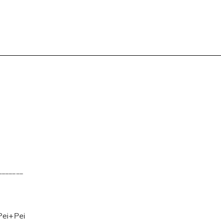
_______
Pei+Pei