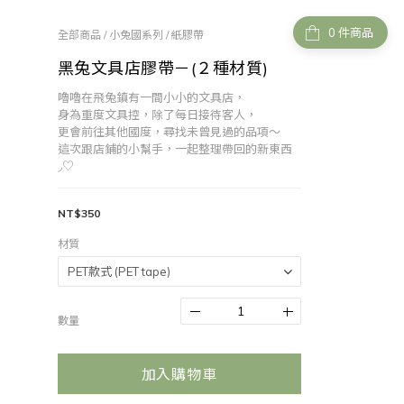
件商品
全部商品
/
小兔國系列
/
紙膠帶
黑兔文具店膠帶－(２種材質)
嚕嚕在飛兔鎮有一間小小的文具店，
身為重度文具控，除了每日接待客人，
更會前往其他國度，尋找未曾見過的品項～
這次跟店鋪的小幫手，一起整理帶回的新東西
◞♡
NT$350
材質
數量
加入購物車