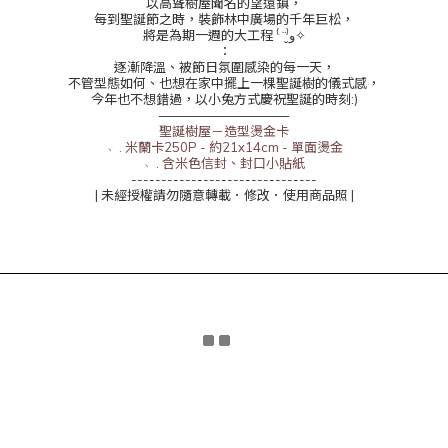
以高聳樹屋聞名的望遠鎮，
每到聖誕節之時，裝飾林中廣場的千年巨松，
將是為期一週的大工程 ⁽ ¨̮⁾و✧
：
逐漸降溫、被節日氛圍感染的每一天，
不管型態如何、也想在家中擺上一棵聖誕樹的儀式感，
今年也不想錯過，以小兔方式慶祝聖誕的時刻:)
——————————
聖誕樹屋－造型燙金卡
﹆. 米蘭卡250P - 約21x14cm - 單面燙金
﹆. 含米色信封、封口小貼紙
-------------------------------
| 未經授權請勿隨意轉載．修改．使用商品照 |