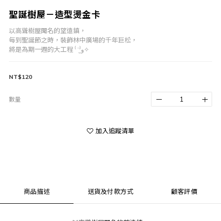
聖誕樹屋－造型燙金卡
以高聳樹屋聞名的望遠鎮，
每到聖誕節之時，裝飾林中廣場的千年巨松，
將是為期一週的大工程 ⁽ ¨̮⁾و✧
NT$120
數量
加入追蹤清單
商品描述
送貨及付款方式
顧客評價