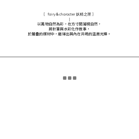
妖精之匣
〖
fairy＆character
〗
｜
以萬物自然為彩，在方寸間凝視自然，
將針筆與水彩化作敘事，
於層疊的媒材中，磨琢出與內在共鳴的溫潤光輝。