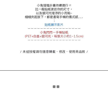
小兔增殖計畫持續進行 ෆ⃛
比一般貼紙更迷你的尺寸，
以及銀河光增添的小亮點~
細細夾起放下，都是書寫手帳的儀式感⸝⸝⸝
：
貼紙展示影片
－－－－－－－－－－－－－－－－－
小兔閃閃－手帳貼紙
(PET+白墨+銀河光，每張大小約1~1.5cm)
－－－－－－－－－－－－－－－－－
/ 未經授權請勿隨意轉載．修改．使用商品照 /