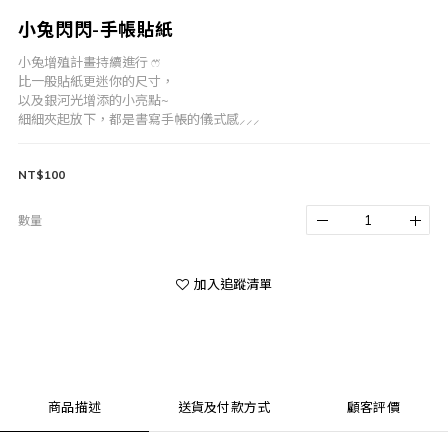
小兔閃閃-手帳貼紙
小兔增殖計畫持續進行 ෆ⃛
比一般貼紙更迷你的尺寸，
以及銀河光增添的小亮點~
細細夾起放下，都是書寫手帳的儀式感⸝⸝⸝
NT$100
數量
加入追蹤清單
商品描述
送貨及付款方式
顧客評價