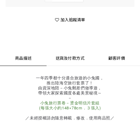
加入追蹤清單
商品描述
送貨及付款方式
顧客評價
一年四季都十分適合旅遊的小兔國，
推出陸海空旅行套票了！
由資深地陪－小兔郵差們做導遊，
帶領大家探索國度各處美景秘境～
－
小兔旅行票卷－燙金明信片套組
(每張大小約148×78cm．３張入)
／未經授權請勿隨意轉載．修改．使用商品照／