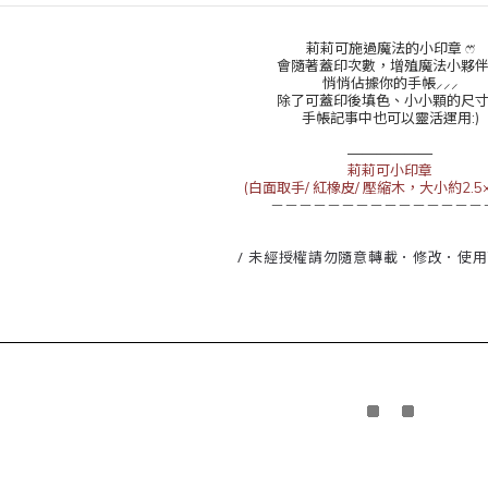
莉莉可施過魔法的小印章 ෆ⃛
會隨著蓋印次數，增殖魔法小夥
悄悄佔據你的手帳⸝⸝⸝
除了可蓋印後填色、小小顆的尺
手帳記事中也可以靈活運用:)
——————
莉莉可小印章
(白面取手/ 紅橡皮/ 壓縮木，大小約2.5×2
－－－－－－－－－－－－－－－
/ 未經授權請勿隨意轉載．修改．使用