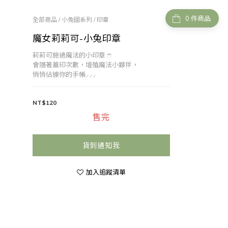
件商品
全部商品
/
小兔國系列
/
印章
魔女莉莉可-小兔印章
莉莉可施過魔法的小印章 ෆ⃛
會隨著蓋印次數，增殖魔法小夥伴，
悄悄佔據你的手帳⸝⸝⸝
NT$120
售完
貨到通知我
加入追蹤清單