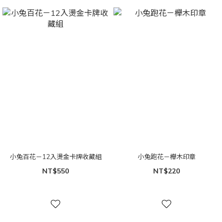
小兔百花－12入燙金卡牌收藏組
小兔跑花－櫸木印章
NT$550
NT$220