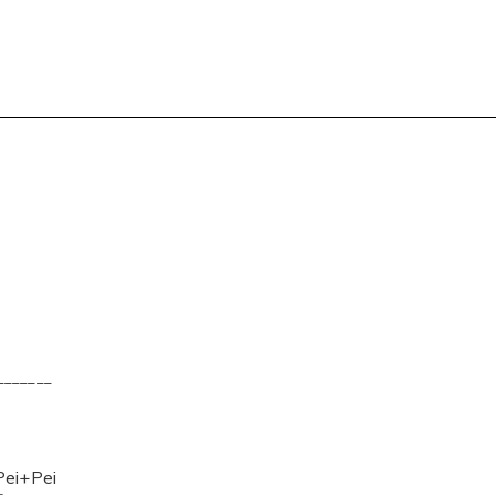
_______
Pei+Pei