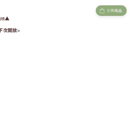
件商品
▲
圖噢
下次開放>