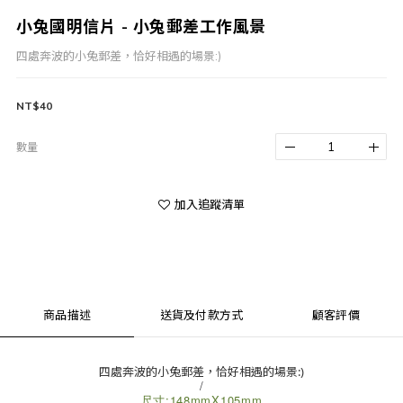
小兔國明信片 - 小兔郵差工作風景
四處奔波的小兔郵差，恰好相遇的場景:)
NT$40
數量
加入追蹤清單
商品描述
送貨及付款方式
顧客評價
四處奔波的小兔郵差，恰好相遇的場景:)
/
尺寸:148mmX105mm