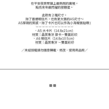
在平安夜齊聚鎮上最熱鬧的廣場，
點亮來年最閃耀的那顆星。
此款有２種尺寸，
除了普通明信片，也有更大張的A5尺寸～
A5厚磅的質感，除了卡片也可以作為小海報張貼噢:)
－－－－－－－－－－－－
．A5 大卡片（14.8x21cm）
材質：晶質象牙 厚卡－雙面彩印
．A6 明信片（14.8x10.5cm）
材質：晶質象牙 －雙面彩印
／未經授權請勿隨意轉載．修改．使用商品照／