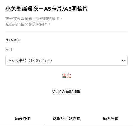
小兔聖誕暖夜－A5卡片/A6明信片
在平安夜齊聚鎮上最熱鬧的廣場，
點亮來年最閃耀的那顆星。
NT$100
尺寸
售完
加入追蹤清單
商品描述
送貨及付款方式
顧客評價