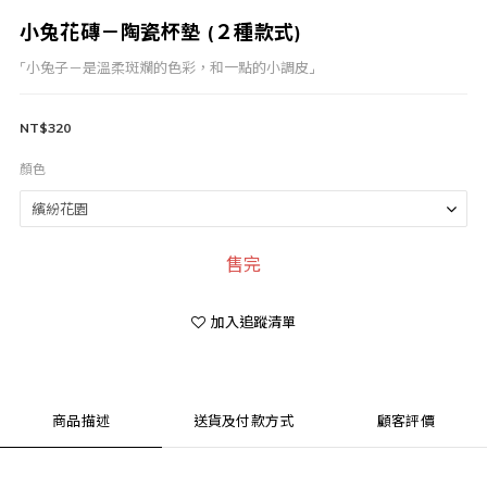
小兔花磚－陶瓷杯墊 (２種款式)
⌜小兔子－是溫柔斑斕的色彩，和一點的小調皮⌟
NT$320
顏色
售完
加入追蹤清單
商品描述
送貨及付款方式
顧客評價