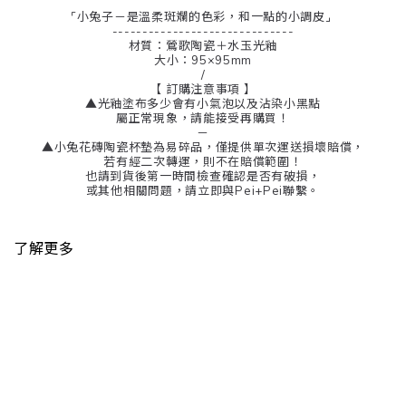
⌜小兔子－是溫柔斑斕的色彩，和一點的小調皮⌟
------------------------------
材質：鶯歌陶瓷＋水玉光釉
大小：95×95mm
/
【 訂購注意事項 】
▲光釉塗布多少會有小氣泡以及沾染小黑點
屬正常現象，請能接受再購買！
－
▲小兔花磚陶瓷杯墊為易碎品，僅提供單次運送損壞賠償，
若有經二次轉運，則不在賠償範圍！
也請到貨後第一時間檢查確認是否有破損，
或其他相關問題，請立即與Pei+Pei聯繫。
了解更多