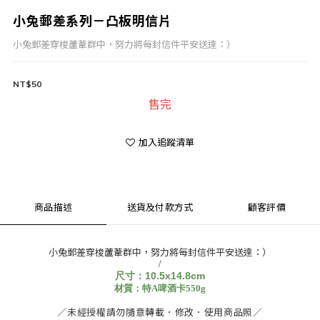
小兔郵差系列－凸板明信片
小兔郵差穿梭蘆葦群中，努力將每封信件平安送達：）
NT$50
售完
加入追蹤清單
商品描述
送貨及付款方式
顧客評價
小兔郵差穿梭蘆葦群中，努力將每封信件平安送達：）
/
尺寸：10.5x14.8cm
材質：特A啤酒卡550g
／未經授權請勿隨意轉載．修改．使用商品照／