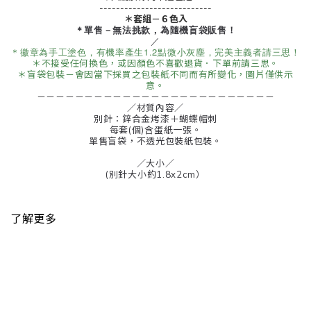
---------------------------
＊套組－６色入
＊單售－
無法挑款，為隨機盲袋販售！
／
＊徽章為手工塗色，有機率產生1.2點微小灰塵，完美主義者請三思！
＊
不接受任何換色，或因顏色不喜歡退貨．下單前請三思。
＊盲袋包裝－會因當下採買之包裝紙不同而有所變化，圖片僅供示
意。
－－－－－－－－－－－－－－－－－－－－－－－－－
／材質內容／
別針：鋅合金烤漆＋蝴蝶帽刺
每套(個)含蛋紙一張。
單售盲袋，不透光包裝紙包裝。
／大小／
(別針大小約1.8x2cm）
了解更多