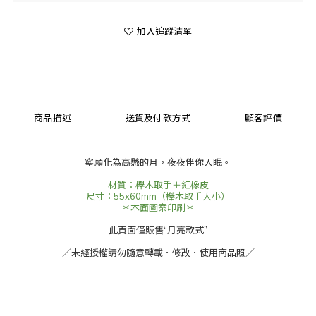
加入追蹤清單
商品描述
送貨及付款方式
顧客評價
寧願化為高懸的月，夜夜伴你入眠。
－－－－－－－－－－－－
材質：櫸木取手＋紅橡皮
尺寸：55x60mm（櫸木取手大小）
＊木面圖案印刷＊
此頁面僅販售“月亮款式”
／未經授權請勿隨意轉載．修改．使用商品照／