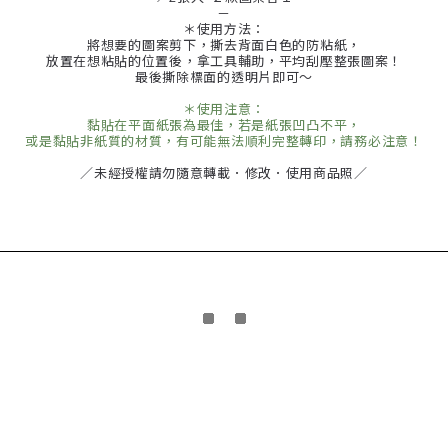
－
＊使用方法：
將想要的圖案剪下，撕去背面白色的防粘紙，
放置在想粘貼的位置後，拿工具輔助，平均刮壓整張圖案！
最後撕除標面的透明片即可～
＊使用注意：
黏貼在平面紙張為最佳，若是紙張凹凸不平，
或是黏貼非紙質的材質，有可能無法順利完整轉印，請務必注意！
／未經授權請勿隨意轉載．修改．使用商品照／