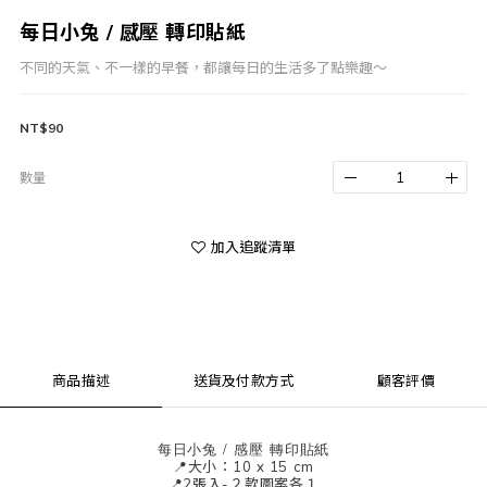
每日小兔 / 感壓 轉印貼紙
不同的天氣、不一樣的早餐，都讓每日的生活多了點樂趣～
NT$90
數量
加入追蹤清單
商品描述
送貨及付款方式
顧客評價
每日小兔 / 感壓 轉印貼紙
📍大小：10 x 15 cm
📍2張入-２款圖案各１