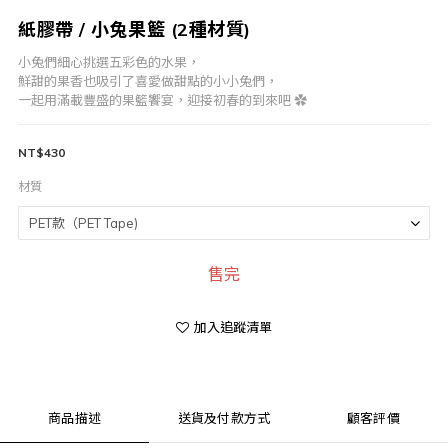
紙膠帶 / 小兔果籃 (2種材質)
小兔們細心挑選五彩色的水果，
鮮甜的果香也吸引了喜愛做甜點的小小兔們，
一起用滿載豐盛的果籃饗宴，迎接初春的到來吧 ✿
NT$430
材質
售完
加入追蹤清單
商品描述
送貨及付款方式
顧客評價