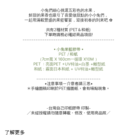
小兔們細心挑選五彩色的水果，
鮮甜的果香也吸引了喜愛做甜點的小小兔們，
一起用滿載豐盛的果籃饗宴，迎接初春的到來吧 ✿
／
共有2種材質 (PET＆和紙)
下單時請務必確認商品項目!
--------------------------------------------------
▪️小兔果籃膠帶▪️
PET / 和紙
（7cm寬 X 160cm一循環 X10M ）
PET : 亮面PET +UV特油+白墨 +離型紙
和紙 : 霧面日本和紙 + UV特油+離型紙
-----------------------------------
▪️
注意事項－介意者請三思
▪️
＊手繪圖稿印刷於PET.描圖紙，會有噪點現象。
-台灣自己印紙膠帶 印製-
／未經授權請勿隨意轉載．修改．使用商品照／
了解更多