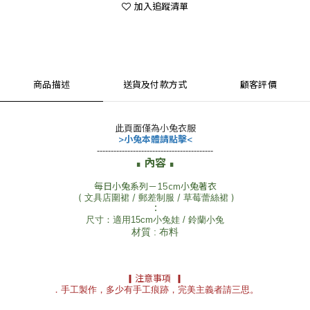
加入追蹤清單
商品描述
送貨及付款方式
顧客評價
此頁面僅為小兔衣服
>小兔本體請點擊<
------------------------------------------
內容
∎
∎
每日小兔系列－15cm小兔著衣
( 文具店圍裙 / 郵差制服 / 草莓蕾絲裙 )
：
尺寸：適用15cm小兔娃 / 鈴蘭小兔
材質 : 布料
▎
注意事項
▎
．手工製作，多少有手工痕跡，完美主義者請三思。