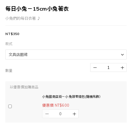
每日小兔－15cm小兔著衣
小兔們的每日衣著 ♪
NT$350
款式
數量
以優惠價加購商品
小兔國商店街－小兔頭零錢包(隨機吊飾）
優惠價 NT$600