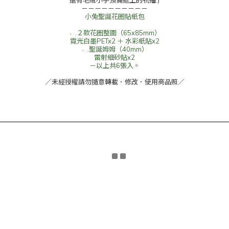
還有毛絨小手預備遞上的祝福:)
－－－－－－－－－－
小兔聖誕花圈貼紙包
﹆.２款花圈整圖（65x85mm）
霓光白墨PETx2 ＋ 水彩紙貼x2
﹆.聖誕姆姆（40mm）
雷射細砂貼x2
－以上共6張入。
／未經授權請勿隨意轉載．修改．使用商品照／