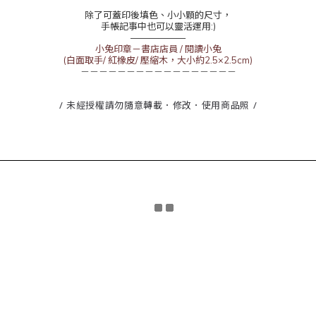
除了可蓋印後填色、小小顆的尺寸，
手帳記事中也可以靈活運用:)
——————
小兔印章－書店店員 / 閱讀小兔
(白面取手/ 紅橡皮/ 壓縮木，大小約2.5×2.5cm)
－－－－－－－－－－－－－－－－－
/ 未經授權請勿隨意轉載．修改．使用商品照 /