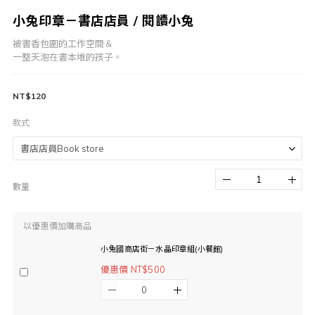
小兔印章－書店店員 / 閱讀小兔
被書香包圍的工作空間＆
一整天泡在書本堆的孩子。
NT$120
款式
數量
以優惠價加購商品
小兔國商店街－水晶印章組(小餐館)
優惠價 NT$500