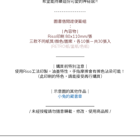
希望能持續這份可愛的神秘感ෆ⃛
-----------------
圖書借閱證便籤組
：
| 內容物 |
Riso印刷 80x110mm/張
三款不同紙質/顏色/圖案，各10張－共30張入
(RETRO紙/里紙/色紙)
———————
｜購買前特別注意｜
使用Riso工法印製，油墨特性，手指摩擦會有擦色沾染可能！
（此印刷的特色，請能接受再行購買）
｜示意圖的其他作品｜
小兔的藏書章
════════════
/ 未經授權請勿隨意轉載．修改．使用商品照 /