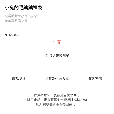
小兔的毛絨絨福袋
裝滿毛茸茸小兔的福袋！
★每單限購２個
NT$1,000
售完
加入追蹤清單
商品描述
送貨及付款方式
顧客評價
↟.｡
時隔多年的小兔福袋回來了
除了正品，也會有其他一些哩哩摳摳小物
⸝⸝⸝
歡迎把雙倍的小兔帶回家