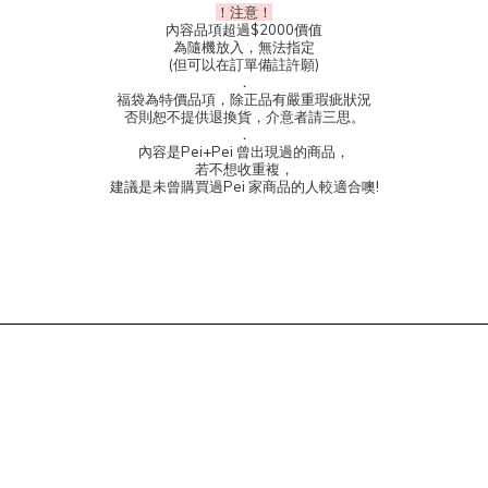
！注意！
內容品項超過$2000價值
為隨機放入，無法指定
(但可以在訂單備註許願)
．
福袋為特價品項，除正品有嚴重瑕疵狀況
否則恕不提供退換貨，介意者請三思。
．
內容是Pei+Pei 曾出現過的商品，
若不想收重複，
建議是未曾購買過Pei 家商品的人較適合噢!