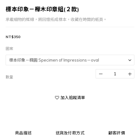
標本印象－櫸木印章組(２款)
承載細物的框線，將回憶拓成標本，收藏在時間的紙頁。
NT$350
圖案
數量
加入追蹤清單
商品描述
送貨及付款方式
顧客評價