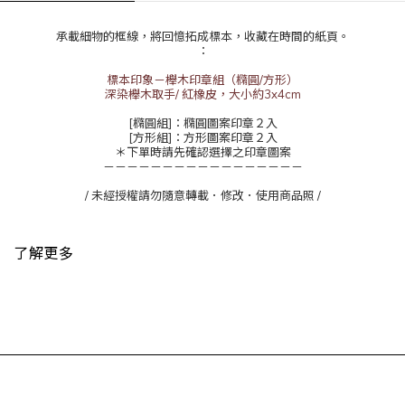
承載細物的框線，將回憶拓成標本，收藏在時間的紙頁。
：
標本印象－櫸木印章組（橢圓/方形）
深染櫸木取手/ 紅橡皮，大小約3x4cm
[橢圓組]：橢圓圖案印章２入
[方形組]：方形圖案印章２入
＊下單時請先確認選擇之印章圖案
－－－－－－－－－－－－－－－－－
/ 未經授權請勿隨意轉載．修改．使用商品照 /
了解更多