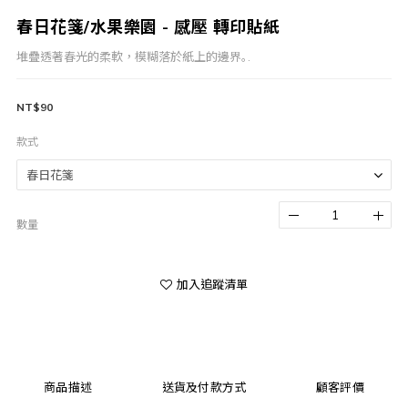
春日花箋/水果樂園 - 感壓 轉印貼紙
堆疊透著春光的柔軟，模糊落於紙上的邊界｡.
NT$90
款式
數量
加入追蹤清單
商品描述
送貨及付款方式
顧客評價