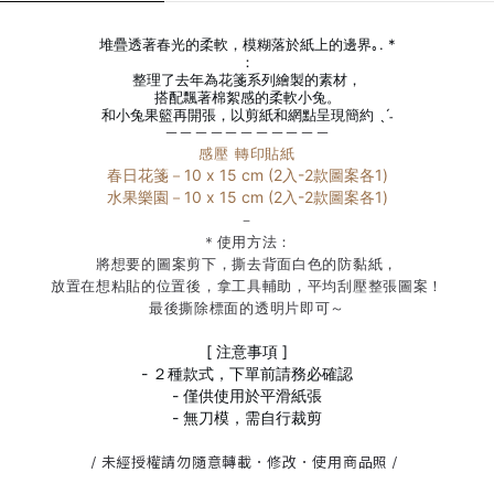
堆疊透著春光的柔軟，模糊落於紙上的邊界｡. *
：
整理了去年為花箋系列繪製的素材，
搭配飄著棉絮感的柔軟小兔。
和小兔果籃再開張，以剪紙和網點呈現簡約 ˎˊ˗
－－－－－－－－－－－
感壓 轉印貼紙
春日花箋－10 x 15 cm (2入-2款圖案各1)
水果樂園－10 x 15 cm (2入-2款圖案各1)
－
＊使用方法：
將想要的圖案剪下，撕去背面白色的防黏紙，
放置在想粘貼的位置後，拿工具輔助，平均刮壓整張圖案！
最後撕除標面的透明片即可～
[ 注意事項 ]
- ２種款式，下單前請務必確認
- 僅供使用於平滑紙張
- 無刀模，需自行裁剪
/ 未經授權請勿隨意轉載．修改．使用商品照
/