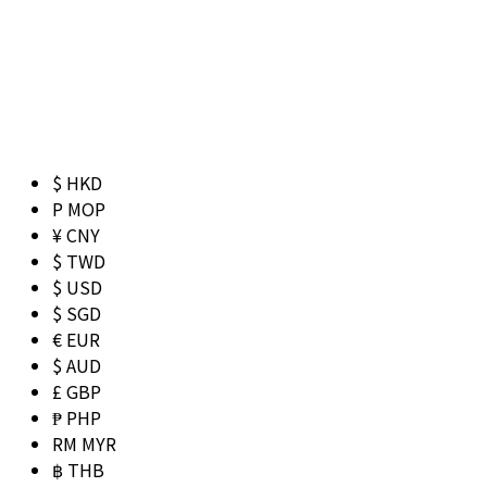
$ HKD
P MOP
¥ CNY
$ TWD
$ USD
$ SGD
€ EUR
$ AUD
£ GBP
₱ PHP
RM MYR
฿ THB