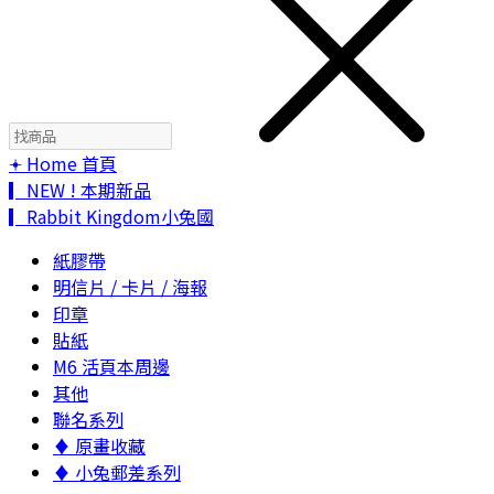
𖥔 Home 首頁
▎NEW ! 本期新品
▎Rabbit Kingdom小兔國
紙膠帶
明信片 / 卡片 / 海報
印章
貼紙
M6 活頁本周邊
其他
聯名系列
♦ 原畫收藏
♦ 小兔郵差系列