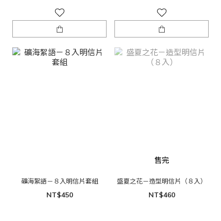
售完
礦海絮語－８入明信片套組
盛夏之花－造型明信片（８入）
NT$450
NT$460