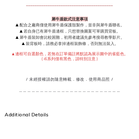
________________________________________
犀牛盾款式注意事項
▲
配合之廠商僅使用犀牛盾保護殼製作，並非與犀牛盾聯名。
▲
若自身已有犀牛盾邊框，只想替換圖案可單購買背板。
▲
犀牛盾裝卸會比較困難，初用者建議先參考搜尋教學影片。
▲
裝背板時，請務必拿掉邊框裝飾條，否則無法裝入。
▲邊框可自選顏色，若無在訂單備註將默認為展示圖中的雀藍
色
。
( i6系列僅有黑色，請特別注意 )
/ 未經授權請勿隨意轉載．修改．使用商品照 /
＿＿＿＿＿＿＿＿＿＿＿＿＿＿＿＿＿＿＿＿＿＿＿＿
Additional Details