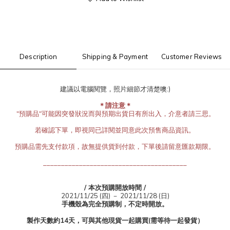
Description
Shipping & Payment
Customer Reviews
建議以電腦閱覽，照片細節才清楚噢:)
＊請注意＊
 "預購品"可能因突發狀況而與預期出貨日有所出入，介意者請三思。
若確認下單，即視同已詳閱並同意此次預售商品資訊。
預購品需先支付款項，故無提供貨到付款，下單後請留意匯款期限。
________________________________________
/ 本次
預購開放時間
/
2021/11/25 (四) － 2021/11/28 (日)
手機殼為
完全預購制，不定時開放
。
製作天數約14天，可與其他現貨一起購買(需等待一起發貨）