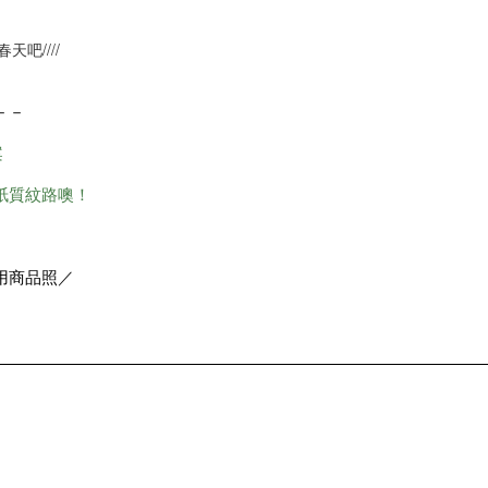
吧////
－－
案
紙質紋路噢！
用商品照／