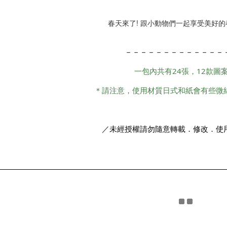
春天來了! 跟小動物們一起享受美好的春天
－－－－－－－－－－－－－
一包內共有24張，12款圖
＊請注意，使用材質日式和紙會有些微
／未經授權請勿隨意轉載．修改．使