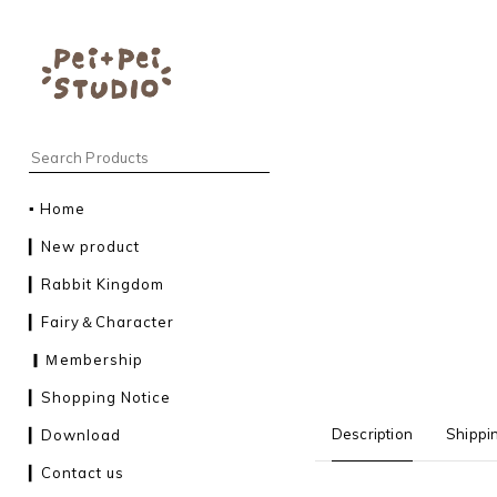
▪︎ Home
▎New product
▎Rabbit Kingdom
▎Fairy＆Character
▎Ｍembership
▎Shopping Notice
Description
Shippi
▎Download
▎Contact us