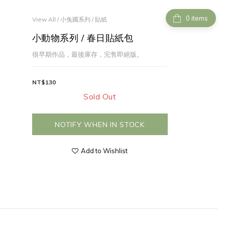
items
View All
/
小兔國系列
/
貼紙
小動物系列 / 春日貼紙包
很早期作品，最後庫存，完售即絕版。
NT$130
Sold Out
NOTIFY WHEN IN STOCK
Add to Wishlist