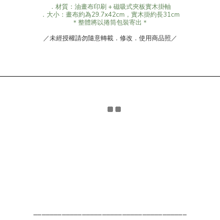
．材質：油畫布印刷 + 磁吸式夾板實木掛軸
．大小：畫布約為29.7x42cm，實木掛約長31cm
＊整體將以捲筒包裝寄出＊
／未經授權請勿隨意轉載．修改．使用商品照／
______________________________________