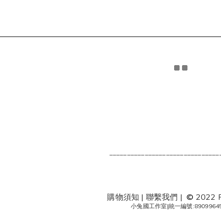
_______________________________
購物須知
|
聯繫我們
|
©
2022 
小兔國工作室
|
統一編號:8909964