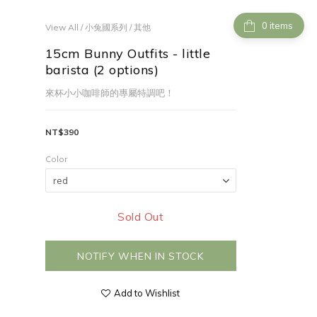
items
View All
/
小兔國系列
/
其他
15cm Bunny Outfits - little
barista (2 options)
來杯小小咖啡師的專屬特調吧！
NT$390
Color
Sold Out
NOTIFY WHEN IN STOCK
Add to Wishlist