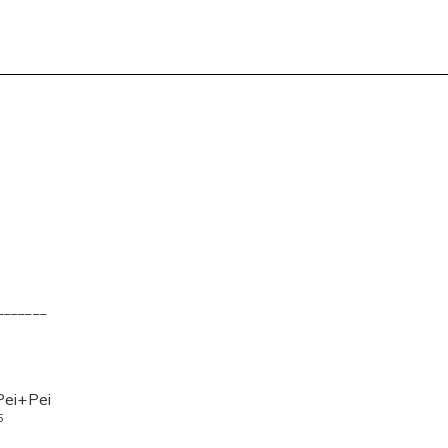
_______
Pei+Pei
5