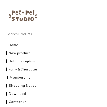
▪︎ Home
▎New product
▎Rabbit Kingdom
▎Fairy＆Character
▎Ｍembership
▎Shopping Notice
▎Download
▎Contact us