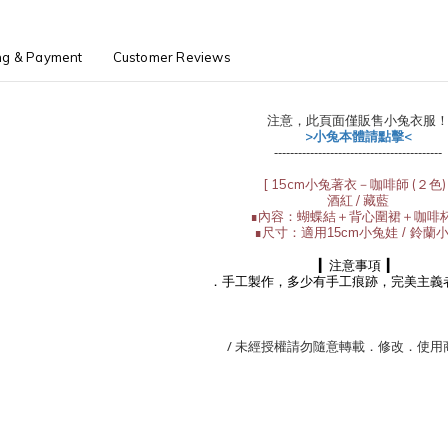
ng & Payment
Customer Reviews
注意，此頁面僅販售小兔衣服
>小兔本體請點擊<
------------------------------------------
[ 15cm小兔著衣－咖啡師 (２色) 
酒紅 / 藏藍
∎
內容：
蝴蝶結＋背心圍裙＋咖啡
∎
尺寸：適用15cm小兔娃 / 鈴蘭
▎
注意事項
▎
．手工製作，多少有手工痕跡，完美主義
/ 未經授權請勿隨意轉載．修改．使用商