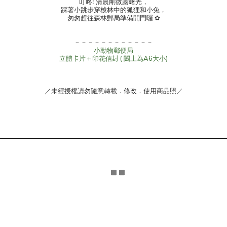
叮咚! 清晨剛微露曙光，
踩著小跳步穿梭林中的狐狸和小兔，
匆匆趕往森林郵局準備開門囉 ✿
－－－－－－－－－－－－
小動物郵便局
立體卡片＋印花信封 ( 闔上為A6大小)
／未經授權請勿隨意轉載．修改．使用商品照／