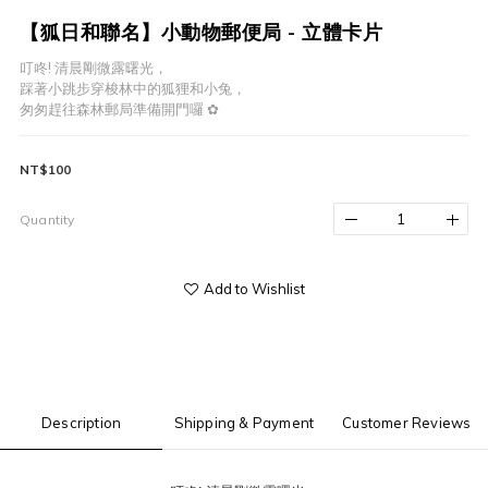
【狐日和聯名】小動物郵便局 - 立體卡片
叮咚! 清晨剛微露曙光，
踩著小跳步穿梭林中的狐狸和小兔，
匆匆趕往森林郵局準備開門囉 ✿
NT$100
Quantity
Add to Wishlist
Description
Shipping & Payment
Customer Reviews