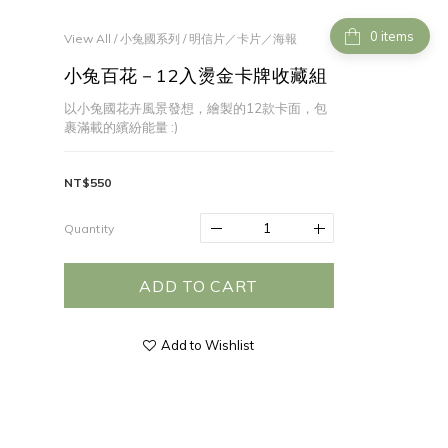
items
View All
/
小兔國系列
/
明信片／卡片／海報
小兔百花－12入燙金卡牌收藏組
以小兔國花卉風景發想，繪製的12款卡面，包
裹滿載的繽紛能量 :)
NT$550
Quantity
ADD TO CART
Add to Wishlist