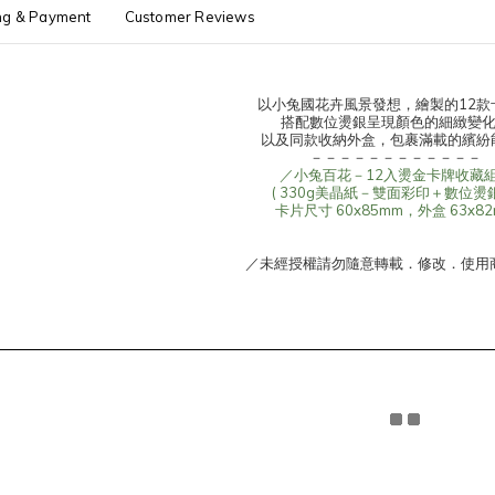
ng & Payment
Customer Reviews
以小兔國花卉風景發想，繪製的12款
搭配數位燙銀呈現顏色的細緻變化
以及同款收納外盒，包裹滿載的繽紛能量
－－－－－－－－－－－－
／小兔百花－12入燙金卡牌收藏
( 330g美晶紙－雙面彩印＋數位燙
卡片尺寸 60x85mm，外盒 63x8
／未經授權請勿隨意轉載．修改．使用