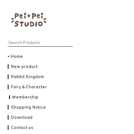
▪︎ Home
▎New product
▎Rabbit Kingdom
▎Fairy＆Character
▎Ｍembership
▎Shopping Notice
▎Download
▎Contact us