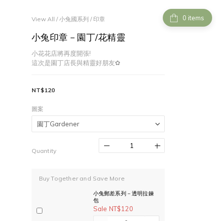
items
View All
/
小兔國系列
/
印章
小兔印章－園丁/花精靈
小花花店將再度開張!
這次是園丁店長與精靈好朋友✿
NT$120
圖案
Quantity
Buy Together and Save More
小兔郵差系列－透明拉鍊
包
Sale NT$120