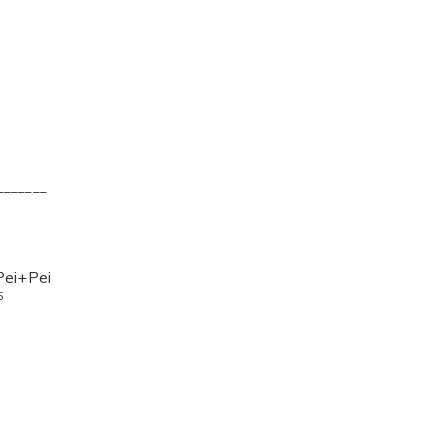
_______
Pei+Pei
5