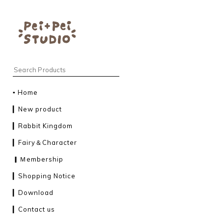
▪︎ Home
▎New product
▎Rabbit Kingdom
▎Fairy＆Character
▎Ｍembership
▎Shopping Notice
▎Download
▎Contact us