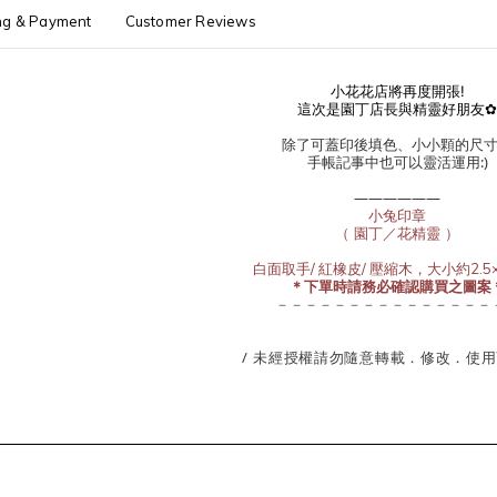
ng & Payment
Customer Reviews
小花花店將再度開張!
這次是園丁店長與精靈好朋友
除了可蓋印後填色、小小顆的尺
手帳記事中也可以靈活運用:)
——————
小兔印章
（ 園丁／花精靈 ）
白面取手/ 紅橡皮/ 壓縮木，大小約2.5×
＊下單時請務必確認購買之圖案
－－－－－－－－－－－－－－－
/ 未經授權請勿隨意轉載．修改．使用