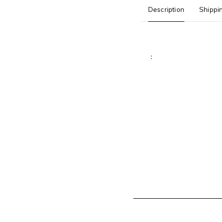
Description
Shippi
：