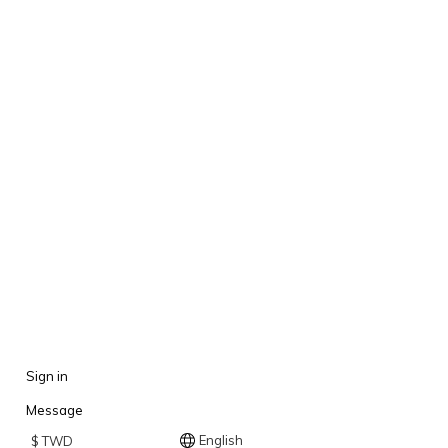
Sign in
Message
English
$
TWD