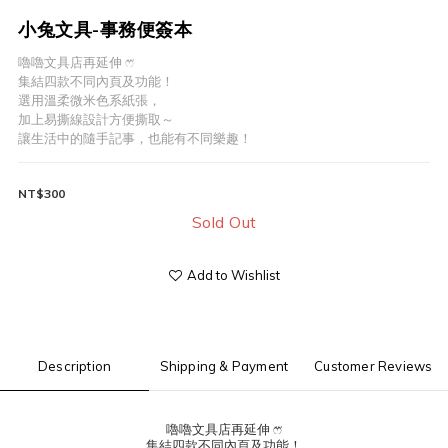
小兔文具-事務便簽本
嚕嚕文具店再延伸 ෆ⃛
集結四款不同內頁及功能！
選用溫柔微米色系紙張，
加上易撕線設計方便撕取～
讓生活中的隨手記事，也能有不同樂趣！
NT$300
Sold Out
Add to Wishlist
Description
Shipping & Payment
Customer Reviews
嚕嚕文具店再延伸 ෆ⃛
集結四款不同內頁及功能！