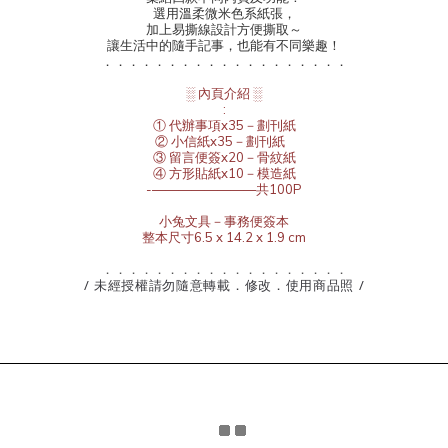
選用溫柔微米色系紙張，
加上易撕線設計方便撕取～
讓生活中的隨手記事，也能有不同樂趣！
．．．．．．．．．．．．．．．．．．．
░ 內頁介紹 ░
:
① 代辦事項x35－劃刊紙
② 小信紙x35－劃刊紙
③ 留言便簽x20－骨紋紙
④ 方形貼紙x10－模造紙
-————————共100P
小兔文具－事務便簽本
整本尺寸6.5 x 14.2 x 1.9 cm
．．．．．．．．．．．．．．．．．．．
/ 未經授權請勿隨意轉載．修改．使用商品照 /