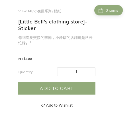
items
View All
/
小兔國系列
/
貼紙
[Little Bell's clothing store]-
Sticker
每到春夏交接的季節，小鈴鐺的店鋪總是格外
忙碌｡. *.
NT$100
Quantity
ADD TO CART
Add to Wishlist