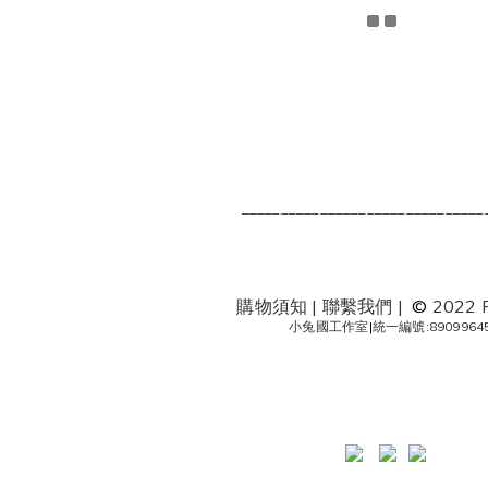
_______________________________
購物須知
|
聯繫我們
|
©
2022 
小兔國工作室
|
統一編號:8909964