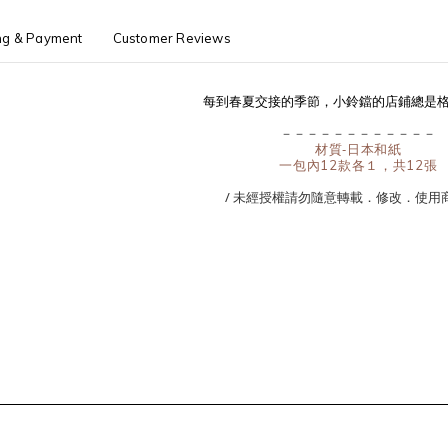
ng & Payment
Customer Reviews
每到春夏交接的季節，小鈴鐺的店鋪總是格外忙
－－－－－－－－－－－－
材質-日本和紙
一包內12款各１，共12張
/ 未經授權請勿隨意轉載．修改．使用商