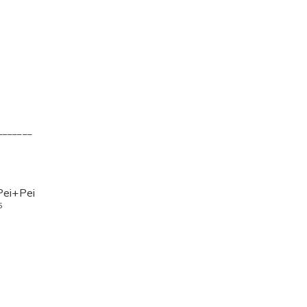
_______
Pei+Pei
5