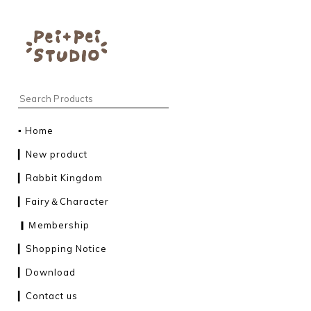
▪︎ Home
▎New product
▎Rabbit Kingdom
▎Fairy＆Character
▎Ｍembership
▎Shopping Notice
▎Download
▎Contact us