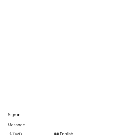
Sign in
Message
English
$
TWD