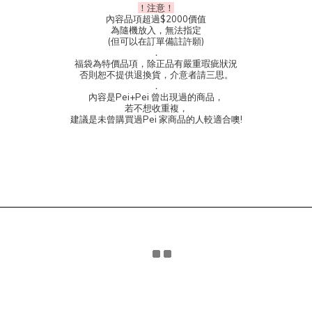
！注意！
內容品項超過$2000價值
為隨機放入，無法指定
(但可以在訂單備註許願)
．
福袋為特價品項，除正品有嚴重瑕疵狀況
否則恕不提供退換貨，介意者請三思。
．
內容是Pei+Pei 曾出現過的商品，
若不想收重複，
建議是未曾購買過Pei 家商品的人較適合噢!