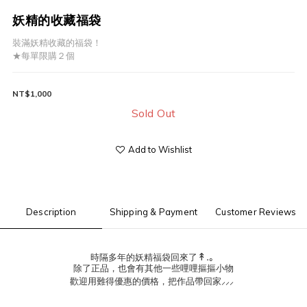
妖精的收藏福袋
裝滿妖精收藏的福袋！
★每單限購２個
NT$1,000
Sold Out
Add to Wishlist
Description
Shipping & Payment
Customer Reviews
↟.｡
時隔多年的妖精福袋回來了
除了正品，也會有其他一些哩哩摳摳小物
⸝⸝⸝
歡迎用難得優惠的價格，把作品帶回家