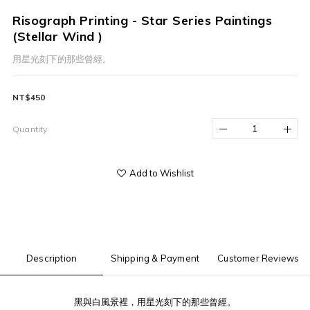
Risograph Printing - Star Series Paintings
(Stellar Wind )
用星光刻下的那些曾經。
NT$450
Quantity
Add to Wishlist
Description
Shipping & Payment
Customer Reviews
黑與白風景裡，用星光刻下的那些曾經。