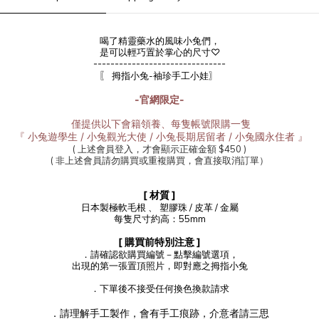
喝了精靈藥水的風味小兔們，
是可以輕巧置於掌心的尺寸♡
-------------------------------
〖
拇指小兔-袖珍手工小娃
〗
-
官網限定-
僅提供以下會籍領養、
每隻帳號限購一隻
『
小兔遊學生 / 小兔觀光大使
/
小兔長期居留者
/
小兔國永住者 』
( 上述會員登入，才會顯示正確金額 $450 )
( 非上述會員請勿購買或重複購買，會直接取消訂單）
[ 材質 ]
日本製極軟毛根 、 塑膠珠 / 皮革
/
金屬
每隻尺寸約高：55mm
[ 購買前特別注意 ]
．請確認欲購買編號－
點擊編號選項，
出現的第一張置頂照片，即
對應之拇指小兔
．
下單後不接受任何換色換款請求
．請理解手工製作，會有手工痕跡，介意者請三思