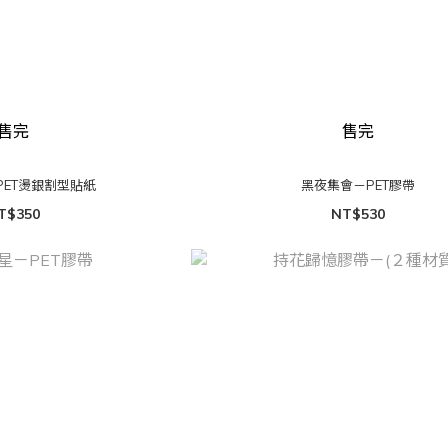
售完
售完
PET燙銀割型貼紙
黑夜集會－PET膠帶
T$350
NT$530