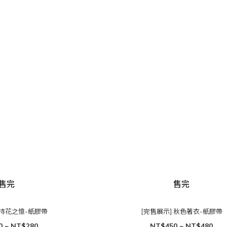
售完
售完
 持花之憶-紙膠帶
[完售展示] 秋色著衣-紙膠帶
0 ~ NT$280
NT$450 ~ NT$480