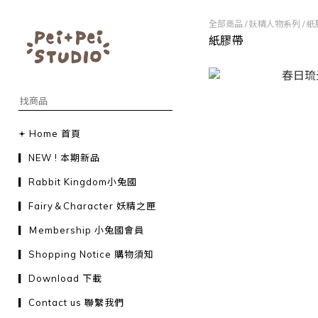
全部商品
/
妖精人物系列
/
紙
紙膠帶
𖥔 Home 首頁
▎NEW ! 本期新品
▎Rabbit Kingdom小兔國
▎Fairy＆Character 妖精之匣
▎Ｍembership 小兔國會員
▎Shopping Notice 購物須知
▎Download 下載
▎Contact us 聯繫我們