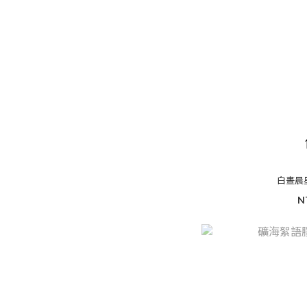
白晝晨
N