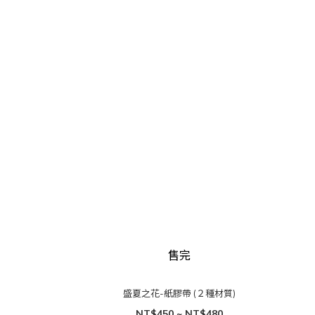
售完
盛夏之花-紙膠帶 (２種材質)
NT$450 ~ NT$480