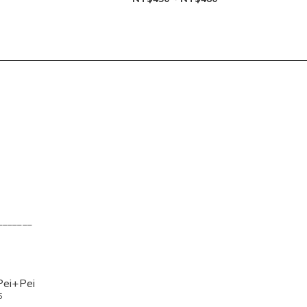
_______
Pei+Pei
5