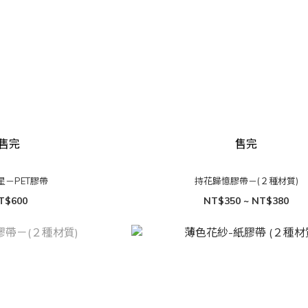
售完
售完
星－PET膠帶
持花歸憶膠帶－(２種材質)
T$600
NT$350 ~ NT$380